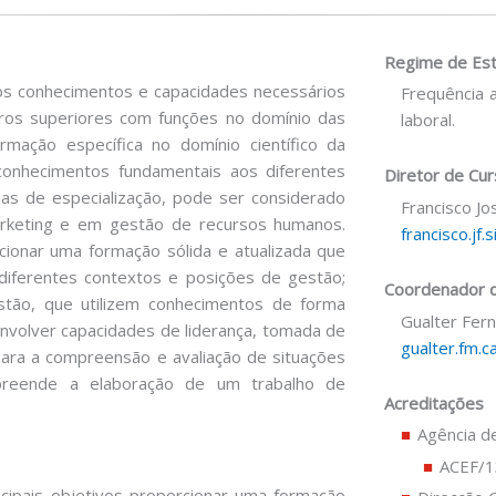
Regime de Es
os conhecimentos e capacidades necessários
Frequência 
ros superiores com funções no domínio das
laboral.
rmação específica no domínio científico da
nhecimentos fundamentais aos diferentes
Diretor de Cu
as de especialização, pode ser considerado
Francisco Jos
arketing e em gestão de recursos humanos.
francisco.jf.
cionar uma formação sólida e atualizada que
diferentes contextos e posições de gestão;
Coordenador d
stão, que utilizem conhecimentos de forma
Gualter Fer
envolver capacidades de liderança, tomada de
gualter.fm.
para a compreensão e avaliação de situações
reende a elaboração de um trabalho de
Acreditações
Agência de
ACEF/
ipais objetivos proporcionar uma formação