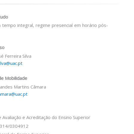
tudo
a tempo integral, regime presencial em horário pós-
rso
é Ferreira Silva
silva@uac.pt
e Mobilidade
nandes Martins Câmara
camara@uac.pt
 Avaliação e Acreditação do Ensino Superior
1314/0304912