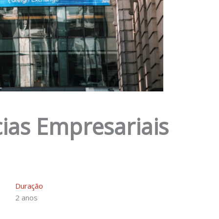
ias Empresariais
Duração
2 anos