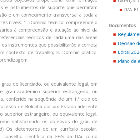
Direcção 
cas e instrumentos de suporte que permitam
R/A-Ef
são e um conhecimento transversal a toda a
três níveis: 1. Domínio técnico: compreende o
Documentos
ssários à compreensão e atuação ao nível da
Regulamen
referenciais teóricos de cada uma das áreas
Decisão d
e os instrumentos que possibilitarão a correta
Edital 20
m contexto de trabalho; 3. Domínio prático:
prendizagem.
Plano de 
grau de licenciado, ou equivalente legal, em
de grau académico superior estrangeiro, ou
s, conferido na sequência de um 1.º ciclo de
Processo de Bolonha por um Estado aderente
 superior estrangeiro, ou equivalente legal,
como satisfazendo os objetivos do grau de
 d) Os detentores de um currículo escolar,
elo conselho científico da FEG da UAc como