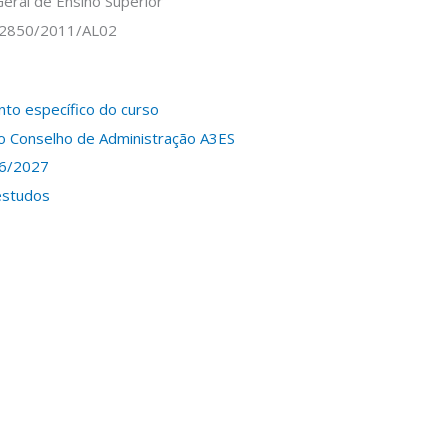
Geral de Ensino Superior
 2850/2011/AL02
to específico do curso
o Conselho de Administração A3ES
26/2027
estudos