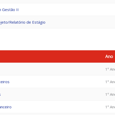
 Gestão II
jeto/Relatório de Estágio
Ano
1º An
ceiros
1º An
s
1º An
anceiro
1º An