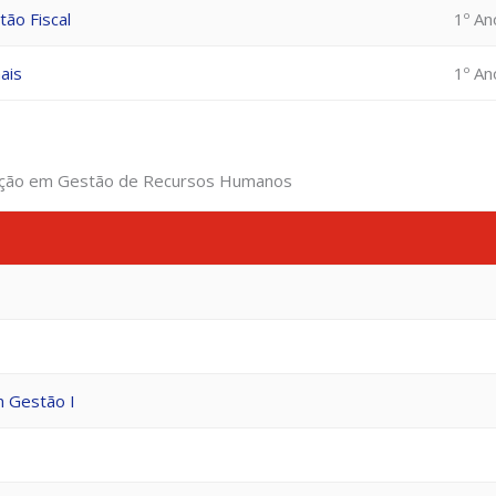
tão Fiscal
1º An
ais
1º An
ização em Gestão de Recursos Humanos
 Gestão I