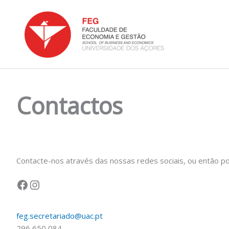
Skip
to
content
Facebook
Instagram
Contactos
Contacte-nos através das nossas redes sociais, ou então po
feg.secretariado@uac.pt
296 650 084