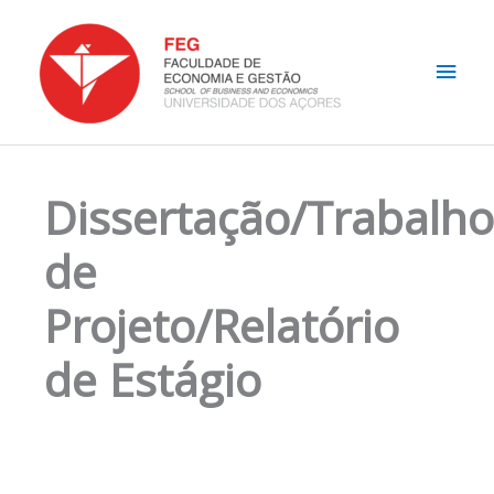
Skip
Main
to
content
Men
Dissertação/Trabalho
de
Projeto/Relatório
de Estágio