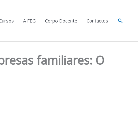
Search
Cursos
A FEG
Corpo Docente
Contactos
resas familiares: O