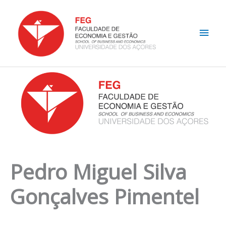
Skip
Main
to
content
Men
Pedro Miguel Silva
Gonçalves Pimentel