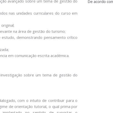
gação avançado sobre um tema de gestão do
De acordo com
ridos nas unidades curriculares do curso em
original;
relevante na área de gestão do turismo;
 de estudo, demonstrando pensamento crítico
izada;
cia em comunicação escrita académica.
 investigação sobre um tema de gestão do
alogado, com o intuito de contribuir para o
me de orientação tutorial, o qual prima por
á implantado no sentido de suportar o