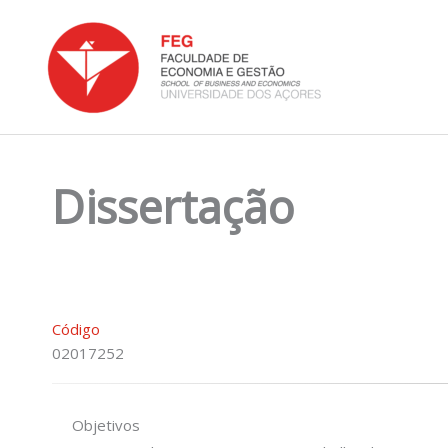
Skip
to
content
Dissertação
Código
02017252
Objetivos