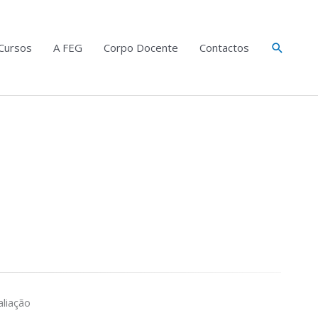
Search
Cursos
A FEG
Corpo Docente
Contactos
liação