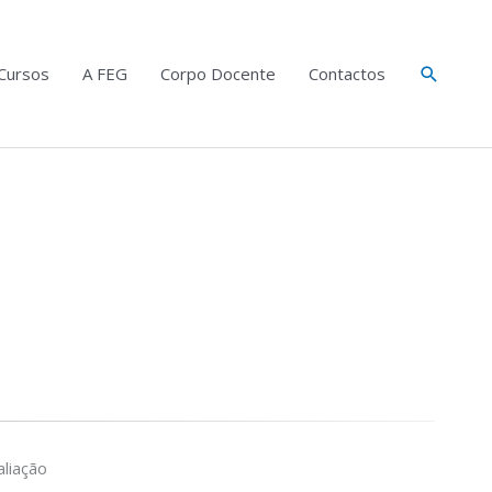
Search
Cursos
A FEG
Corpo Docente
Contactos
liação