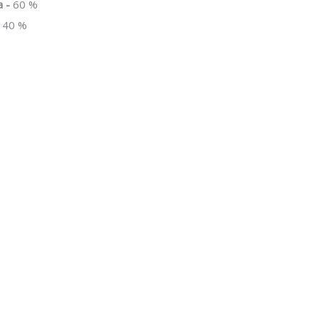
a -
60 %
40 %