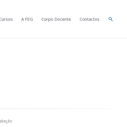
Search
Cursos
A FEG
Corpo Docente
Contactos
liação