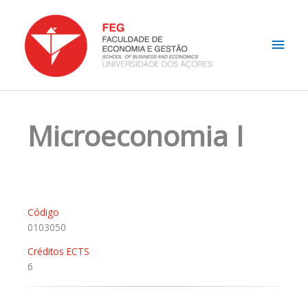
Skip
Main
to
content
Men
Microeconomia I
Código
0103050
Créditos ECTS
6