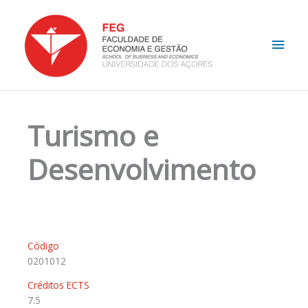
Skip
Main
to
content
Men
Turismo e
Desenvolvimento
Código
0201012
Créditos ECTS
7.5