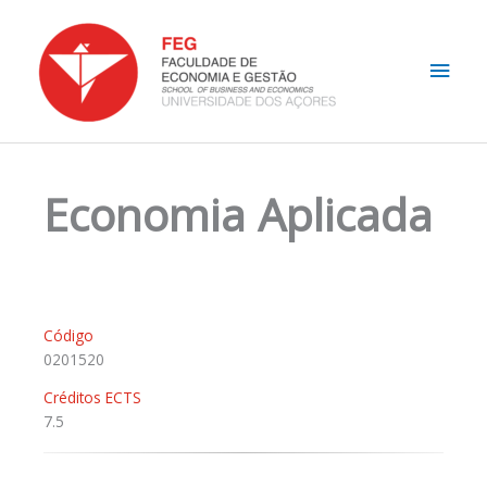
Skip
Main
to
content
Men
Economia Aplicada
Código
0201520
Créditos ECTS
7.5