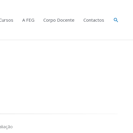
Search
Cursos
A FEG
Corpo Docente
Contactos
liação