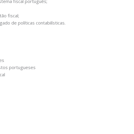
istema fiscal português;
ão fiscal;
gado de políticas contabilísticas.
es
postos portugueses
cal