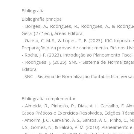
Bibliografia
Bibliografia principal
- Borges, A., Rodrigues, R., Rodrigues, A., & Rodrigu
Geral (27.ª ed.), Áreas Editora.
- Gariso, C. M. S., & Lopes, T. F. (2023). IRC: Impos
Preparação para provas de conhecimento. Rei dos Livr
- Rocha, J. F. (2023). Introdução ao Planeamento Fiscal.
-
Rodrigues, J. (2025). SNC - Sistema de Normalização 
Editora.
- SNC – Sistema de Normalização Contabilística- versã
Bibliografia complementar
- Almeida, R., Pinheiro, P., Dias, A. I., Carvalho, F. A
Casos Práticos e Exercícios Resolvidos, Edições Técni
- Amorim, J. C., Carvalho, A. S., Santos, A. C., Pinho, C., N
I. S., Gomes, N., & Falcão, P. M. (2010). Planeamento e