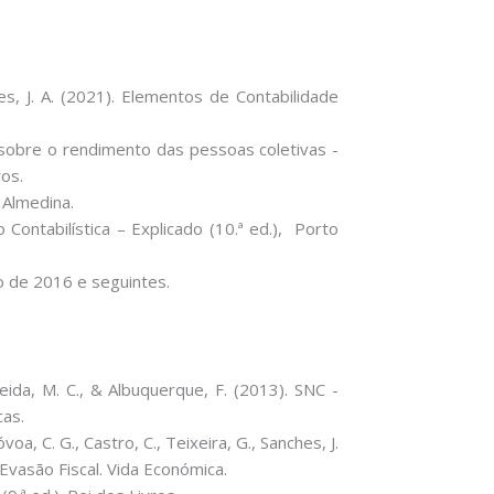
es, J. A. (2021). Elementos de Contabilidade
to sobre o rendimento das pessoas coletivas -
os.
 Almedina.
Contabilística – Explicado (10.ª ed.), Porto
o de 2016 e seguintes.
lmeida, M. C., & Albuquerque, F. (2013). SNC -
cas.
óvoa, C. G., Castro, C., Teixeira, G., Sanches, J.
 Evasão Fiscal. Vida Económica.