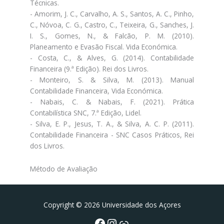
Técnicas.
- Amorim, J. C., Carvalho, A. S., Santos, A. C., Pinho,
C., Nóvoa, C. G., Castro, C., Teixeira, G., Sanches, J.
I. S., Gomes, N., & Falcão, P. M. (2010).
Planeamento e Evasão Fiscal. Vida Económica.
- Costa, C., & Alves, G. (2014). Contabilidade
Financeira (9.ª Edição). Rei dos Livros.
- Monteiro, S. & Silva, M. (2013). Manual
Contabilidade Financeira, Vida Económica.
- Nabais, C. & Nabais, F. (2021). Prática
Contabilística SNC, 7.ª Edição, Lidel.
- Silva, E. P., Jesus, T. A., & Silva, A. C. P. (2011).
Contabilidade Financeira - SNC Casos Práticos, Rei
dos Livros.
Método de Avaliação
Facebook
Instagram da FCT
Portal da UAc
Copyright © 2026 Universidade dos Açores