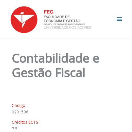
Skip
Main
to
content
Men
Contabilidade e
Gestão Fiscal
Código
0201506
Créditos ECTS
7.5