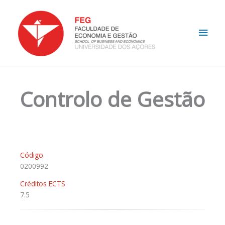
Skip
Main
to
content
Men
Controlo de Gestão
Código
0200992
Créditos ECTS
7.5