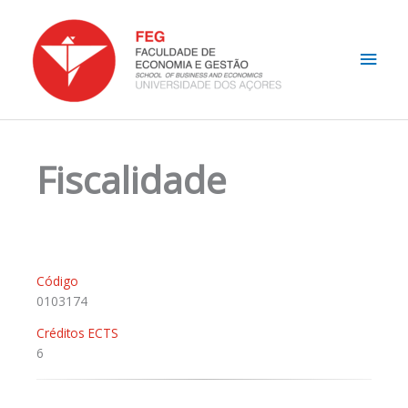
Skip
Main
to
content
Men
Fiscalidade
Código
0103174
Créditos ECTS
6