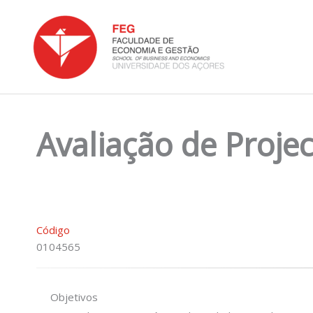
Skip
to
content
Avaliação de Proje
Código
0104565
Objetivos