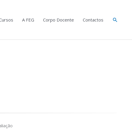
Search
Cursos
A FEG
Corpo Docente
Contactos
liação