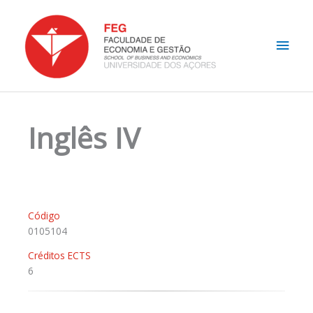
Skip
Main
to
content
Men
Inglês IV
Código
0105104
Créditos ECTS
6