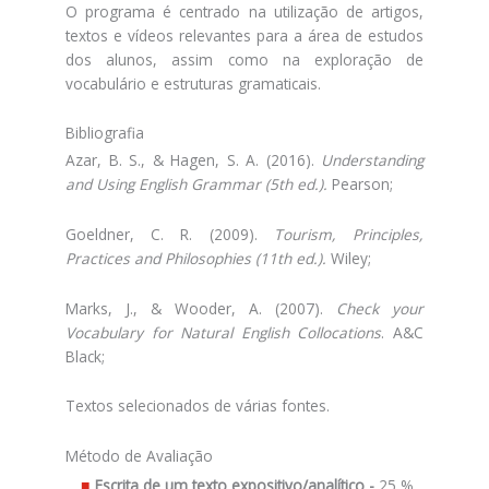
O programa é centrado na utilização de artigos,
textos e vídeos relevantes para a área de estudos
dos alunos, assim como na exploração de
vocabulário e estruturas gramaticais.
Bibliografia
Azar, B. S., & Hagen, S. A. (2016).
Understanding
and Using English Grammar (5th ed.).
Pearson;
Goeldner, C. R. (2009).
Tourism, Principles,
Practices and Philosophies (11th ed.).
Wiley;
Marks, J., & Wooder, A. (2007).
Check your
Vocabulary for Natural English Collocations
. A&C
Black;
Textos selecionados de várias fontes.
Método de Avaliação
Escrita de um texto expositivo/analítico -
25 %